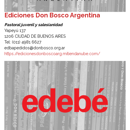
Ediciones Don Bosco Argentina
Pastoral juvenil y salesianidad
Yapeyú 137
1206 CIUDAD DE BUENOS AIRES
Tel: (011) 4981 6627
edbapedidos@donbosco.org.ar
https://edicionesdonboscoarg.mitiendanube.com/