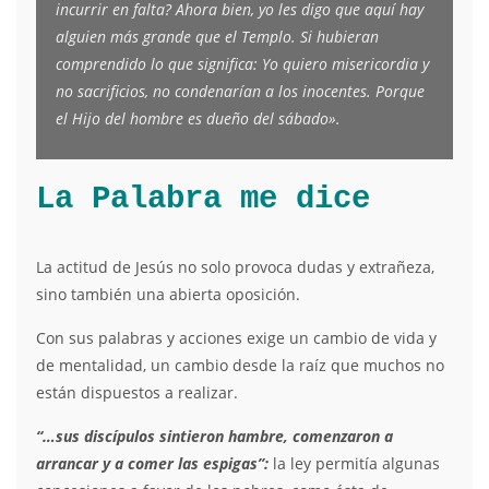
incurrir en falta? Ahora bien, yo les digo que aquí hay
alguien más grande que el Templo. Si hubieran
comprendido lo que significa: Yo quiero misericordia y
no sacrificios, no condenarían a los inocentes. Porque
el Hijo del hombre es dueño del sábado».
La Palabra me dice
La actitud de Jesús no solo provoca dudas y extrañeza,
sino también una abierta oposición.
Con sus palabras y acciones exige un cambio de vida y
de mentalidad, un cambio desde la raíz que muchos no
están dispuestos a realizar.
“…sus discípulos sintieron hambre, comenzaron a
arrancar y a comer las espigas”:
la ley permitía algunas